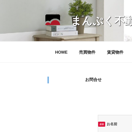
コ
ン
まんぷく不
テ
ン
ツ
へ
ス
HOME
売買物件
賃貸物件
キ
ッ
プ
お問合せ
お名前
必須