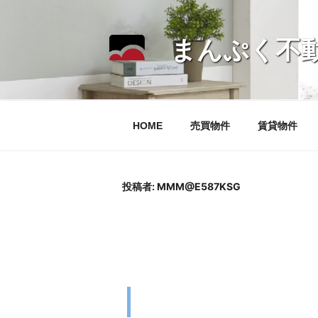
コ
ン
まんぷく不
テ
ン
ツ
へ
ス
HOME
売買物件
賃貸物件
キ
ッ
プ
投稿者:
MMM@E587KSG