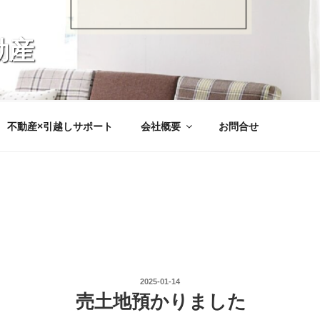
動産
不動産×引越しサポート
会社概要
お問合せ
投
2025-01-14
稿
売土地預かりました
日: